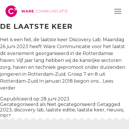
TAG:
LAATSTE KEER
DE LAATSTE KEER
Het is een feit, de laatste keer Discovery Lab. Maandag
26 juni 2023 heeft Ware Communicatie voor het laatst
dit evenement georganiseerd in de Rotterdamse
haven. Vijf jaar lang hebben wij de kansrijke sectoren
zorg, haven en techniek gepromoot onder duizenden
jongeren in Rotterdam-Zuid. Groep 7 en 8 uit
Rotterdam-Zuid In januari 2018 begon ons…
Lees
De
verder
laatste
Gepubliceerd op
28 juni 2023
keer
Gecategoriseerd als
Niet gecategoriseerd
Getagged
2023
,
discovery lab
,
laatste editie
,
laatste keer
,
nieuws
,
nprz