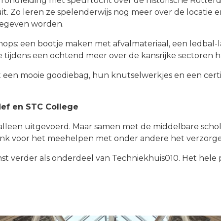
 rondleiding met speurtocht over de historische Rott
it. Zo leren ze spelenderwijs nog meer over de locatie 
gegeven worden.
hops: een bootje maken met afvalmateriaal, een ledbal
e tijdens een ochtend meer over de kansrijke sectoren h
 een mooie goodiebag, hun knutselwerkjes en een certi
Hef en STC College
alleen uitgevoerd. Maar samen met de middelbare scho
dank voor het meehelpen met onder andere het verzorg
mst verder als onderdeel van Techniekhuis010. Het hel