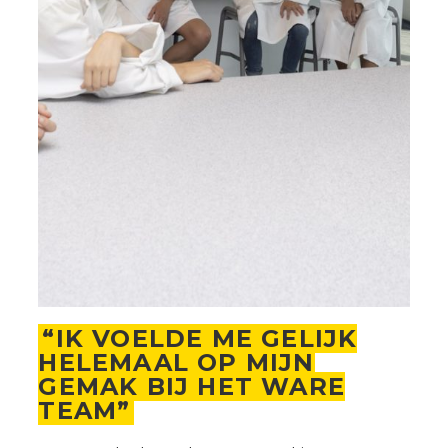
“IK VOELDE ME GELIJK
HELEMAAL OP MIJN
GEMAK BIJ HET WARE
TEAM”