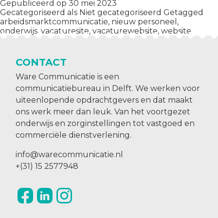
Gepubliceerd op
30 mei 2023
slaat
Gecategoriseerd als
Niet gecategoriseerd
Getagged
slag
arbeidsmarktcommunicatie
,
nieuw personeel
,
onderwijs
,
vacaturesite
,
vacaturewebsite
,
website
met
nieu
vaca
CONTACT
Ware Communicatie is een
communicatiebureau in Delft. We werken voor
uiteenlopende opdrachtgevers en dat maakt
ons werk meer dan leuk. Van het voortgezet
onderwijs en zorginstellingen tot vastgoed en
commerciële dienstverlening.
info@warecommunicatie.nl
+(31) 15 2577948