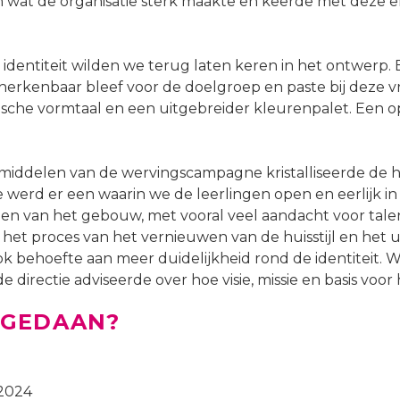
n wat de organisatie sterk maakte en keerde met deze 
dentiteit wilden we terug laten keren in het ontwerp. 
h herkenbaar bleef voor de doelgroep en paste bij deze vr
sche vormtaal en een uitgebreider kleurenpalet. Een ope
middelen van de wervingscampagne kristalliseerde de hui
werd er een waarin we de leerlingen open en eerlijk in
en van het gebouw, met vooral veel aandacht voor talent
et proces van het vernieuwen van de huisstijl en het u
behoefte aan meer duidelijkheid rond de identiteit. 
e directie adviseerde over hoe visie, missie en basis voor
 GEDAAN?
/2024