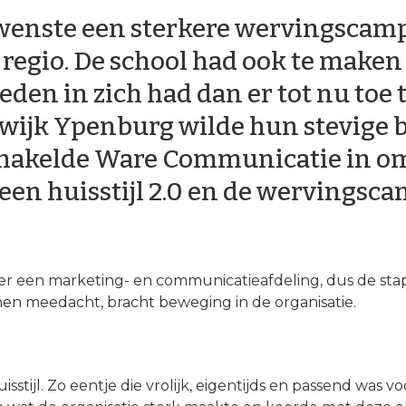
enste een sterkere wervingscam
 regio. De school had ook te maken 
den in zich had dan er tot nu toe
 wijk Ypenburg wilde hun stevige b
chakelde Ware Communicatie in om
een huisstijl 2.0 en de wervingsc
ver een marketing- en communicatieafdeling, dus de sta
n meedacht, bracht beweging in de organisatie.
isstijl. Zo eentje die vrolijk, eigentijds en passend was