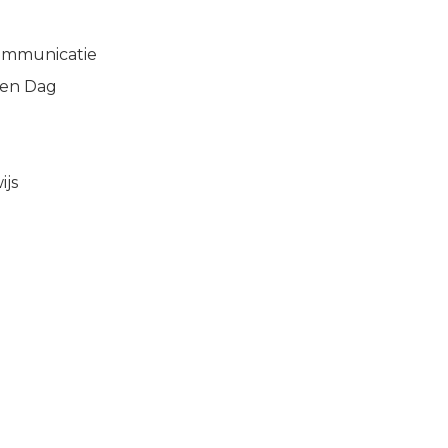
communicatie
pen Dag
ijs