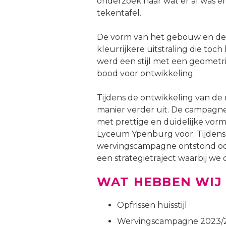
onderzoek naar wat er al was e
tekentafel.
De vorm van het gebouw en de i
kleurrijkere uitstraling die toc
werd een stijl met een geometri
bood voor ontwikkeling.
Tijdens de ontwikkeling van de 
manier verder uit. De campagne 
met prettige en duidelijke vorm
Lyceum Ypenburg voor. Tijdens h
wervingscampagne ontstond ook 
een strategietraject waarbij we d
WAT HEBBEN WIJ
Opfrissen huisstijl
Wervingscampagne 2023