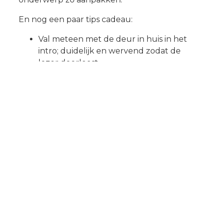
En nog een paar tips cadeau:
Val meteen met de deur in huis in het
intro; duidelijk en wervend zodat de
lezer doorleest.
Maak sterke, relevantie tussenkoppen.
Geen gekke lange alinea’s; maximaal 5
zinnen. Als het kan, korter.
Belangrijke woorden moeten opvallen,
dus maak ze dikgedrukt.
Betekenisvolle links graag. Dus niet klik
hier maar bekijk beste koelkasten 2022.
SEO-schrijven is niet in een blog uit te leggen.
Maar met bovenstaande bagage kan in ieder
geval een start gemaakt worden met de SEO-
reis. Meer weten over de do’s en don’ts? Met