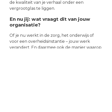
de kwaliteit van je verhaal onder een
vergrootglas te liggen.
En nu jij: wat vraagt dit van jouw
organisatie?
Of je nu werkt in de zorg, het onderwijs of
voor een overheidsinstantie – jouw werk
verandert. En daarmee ook de manier waarop
je communiceert. Interne memo’s bereiken
mensen niet meer zoals vroeger. Een flyer
wordt snel vergeten. Wat blijft hangen, is wat
raakt, klopt én herkenbaar is.
Daarom is dit het moment om jezelf als
organisatie een paar vragen te stellen:
Is onze communicatie nog in lijn met wie
we zijn?
Sluit onze stijl aan bij de mensen die we