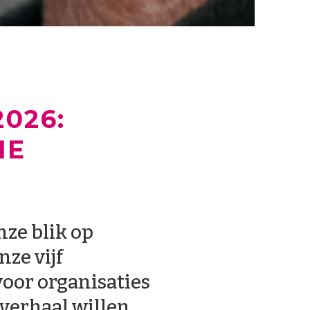
026:
IE
nze blik op
ze vijf
oor organisaties
verhaal willen